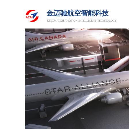
金迈驰航空智能科技
KINGMATCH AVIATION INTELLIGENT TECHNOLOGY