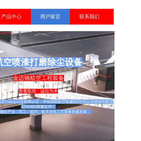
免费咨询热线：400-123-XXXX
产品中心
用户留言
联系我们
航空喷漆打磨除尘
设备
金迈驰航空工程装备
质量取胜 · 诚信为本
及Nadcap认证机构认证，并由国际航空权威组织PRI认证颁发的航空
AS9100D质量证书 !
融合产业、军工、航空、航天涂装工艺装备快速发展 。