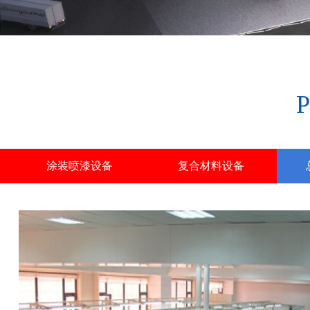
涂装喷漆设备
复合材料设备