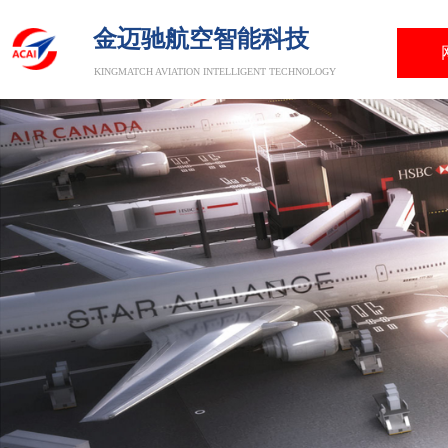
金迈驰航空智能科技
KINGMATCH AVIATION INTELLIGENT TECHNOLOGY